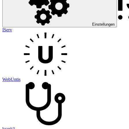
Einstellungen
IServ
WebUntis
krank?