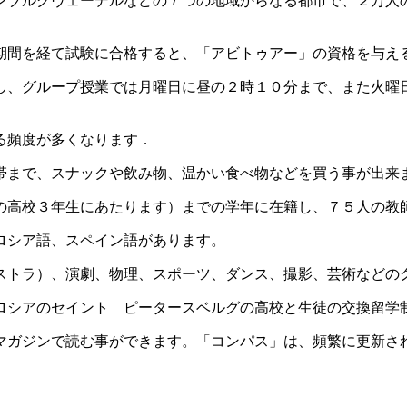
ンブルグヴェーデルなどの７つの地域からなる都市で、２万人
期間を経て試験に合格すると、「アビトゥアー」の資格を与え
し、グループ授業では月曜日に昼の２時１０分まで、また火曜
る頻度が多くなります．
帯まで、スナックや飲み物、温かい食べ物などを買う事が出来
本の高校３年生にあたります）までの学年に在籍し、７５人の教
ロシア語、スペイン語があります。
ストラ）、演劇、物理、スポーツ、ダンス、撮影、芸術などの
ロシアのセイント ピータースベルグの高校と生徒の交換留学
マガジンで読む事ができます。「コンパス」は、頻繁に更新さ