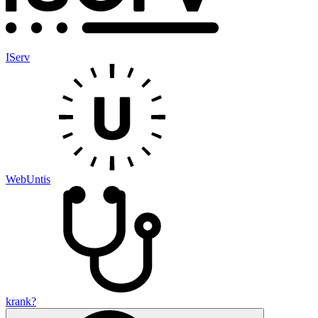
IServ
WebUntis
krank?