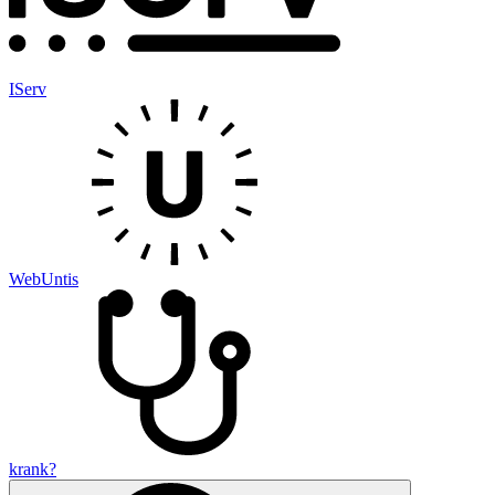
IServ
WebUntis
krank?